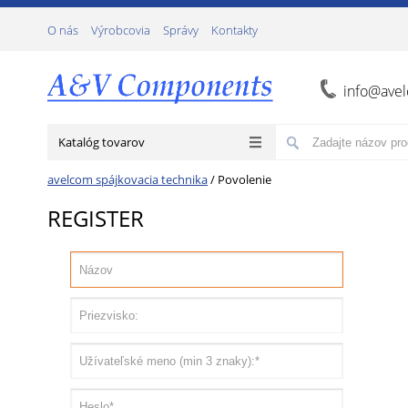
О nás
Výrobcovia
Správy
Kontakty
info@ave
Katalóg tovarov
avelcom spájkovacia technika
/
Povolenie
REGISTER