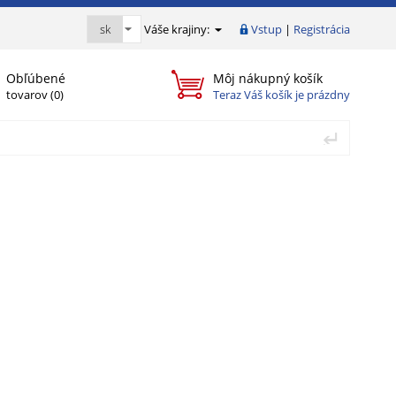
Váše krajiny:
Vstup
|
Registrácia
Obľúbené
Môj nákupný košík
tovarov (
0
)
Teraz Váš košík je prázdny