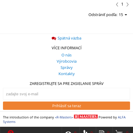
1
Odstrániť podľa:
15
Spätná väzba
VÍCE INFORMACÍ
О nás
Výrobcovia
Správy
Kontakty
ZAREGISTRUJTE SA PRE ZASIELANIE SPRÁV
Prihlásiť sa teraz
The introduction of the company
«Я-Masters»
Powered by
ALFA
Systems
0
0
0
0