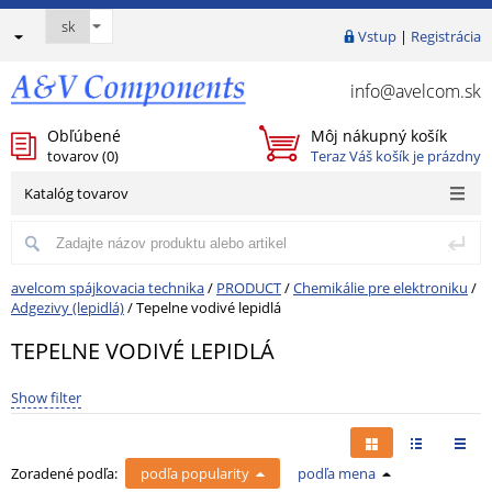
Vstup
|
Registrácia
info@avelcom.sk
Obľúbené
Môj nákupný košík
tovarov (
0
)
Teraz Váš košík je prázdny
Katalóg tovarov
avelcom spájkovacia technika
/
PRODUCT
/
Chemikálie pre elektroniku
/
Adgezivy (lepidlá)
/
Tepelne vodivé lepidlá
TEPELNE VODIVÉ LEPIDLÁ
Show filter
Zoradené podľa:
podľa popularity
podľa mena