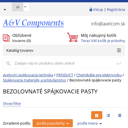
Vstup
|
Registrácia
info@avelcom.sk
Obľúbené
Môj nákupný košík
tovarov (
0
)
Teraz Váš košík je prázdny
Katalóg tovarov
avelcom spájkovacia technika
/
PRODUCT
/
Chemikálie pre elektroniku
/
Spájkovacie materiály a príslušenstvo
/
Bezolovnaté spájkovacie pasty
BEZOLOVNATÉ SPÁJKOVACIE PASTY
Show filter
Zoradené podľa:
podľa popularity
podľa mena