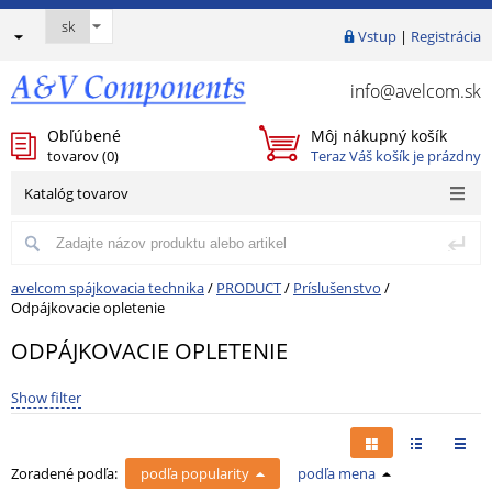
Vstup
|
Registrácia
info@avelcom.sk
Obľúbené
Môj nákupný košík
tovarov (
0
)
Teraz Váš košík je prázdny
Katalóg tovarov
avelcom spájkovacia technika
/
PRODUCT
/
Príslušenstvo
/
Odpájkovacie opletenie
ODPÁJKOVACIE OPLETENIE
Show filter
Zoradené podľa:
podľa popularity
podľa mena