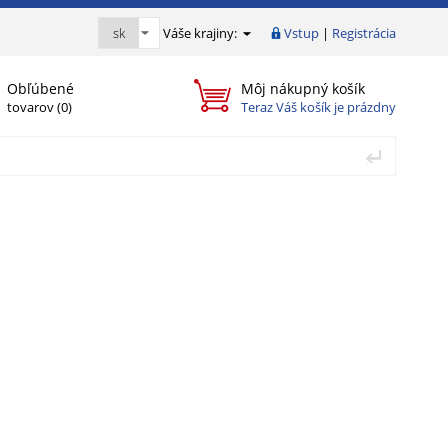
Váše krajiny:
Vstup
|
Registrácia
Obľúbené
Môj nákupný košík
tovarov (
0
)
Teraz Váš košík je prázdny