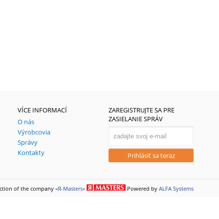
VÍCE INFORMACÍ
ZAREGISTRUJTE SA PRE
ZASIELANIE SPRÁV
О nás
Výrobcovia
Správy
Kontakty
Prihlásiť sa teraz
uction of the company
«Я-Masters»
Powered by
ALFA Systems