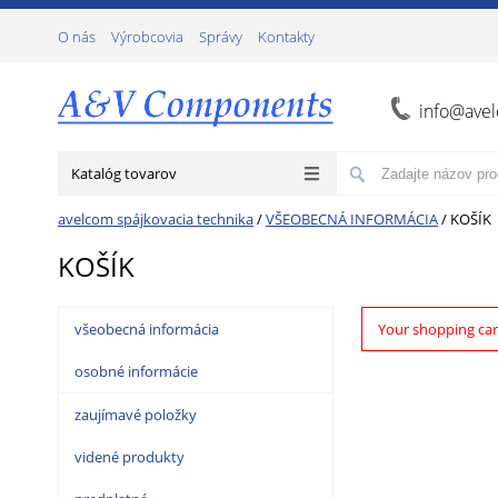
О nás
Výrobcovia
Správy
Kontakty
info@ave
Katalóg tovarov
avelcom spájkovacia technika
/
VŠEOBECNÁ INFORMÁCIA
/
KOŠÍK
KOŠÍK
všeobecná informácia
Your shopping car
osobné informácie
zaujímavé položky
videné produkty