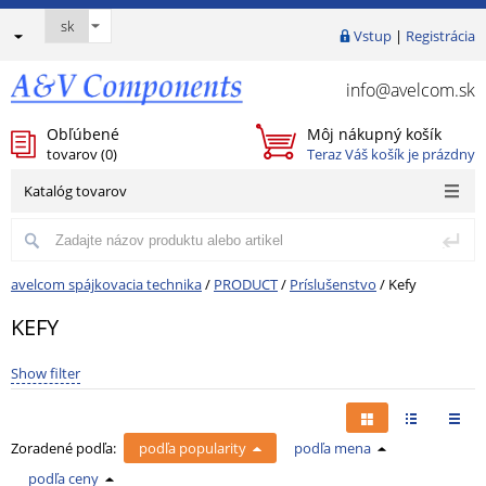
Vstup
|
Registrácia
info@avelcom.sk
Obľúbené
Môj nákupný košík
tovarov (
0
)
Teraz Váš košík je prázdny
Katalóg tovarov
avelcom spájkovacia technika
/
PRODUCT
/
Príslušenstvo
/
Kefy
KEFY
Show filter
Zoradené podľa:
podľa popularity
podľa mena
podľa ceny