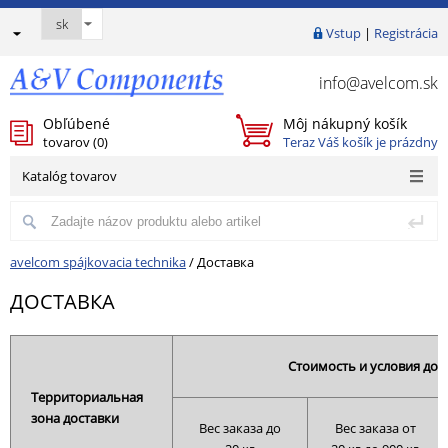
Vstup
|
Registrácia
info@avelcom.sk
Obľúbené
Môj nákupný košík
tovarov (
0
)
Teraz Váš košík je prázdny
Katalóg tovarov
avelcom spájkovacia technika
/
Доставка
ДОСТАВКА
Стоимость и условия дос
Территориальная
зона доставки
Вес заказа до
Вес заказа от